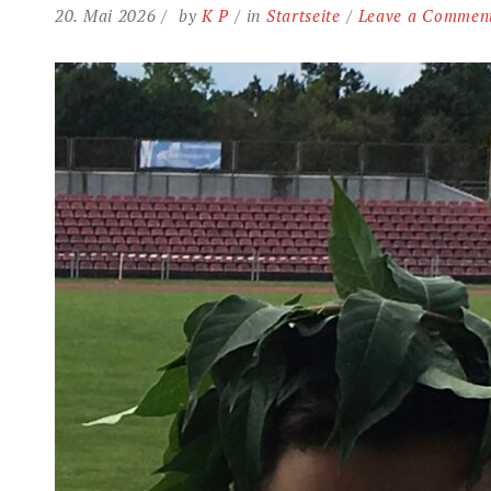
20. Mai 2026
by
K P
in
Startseite
Leave a Commen