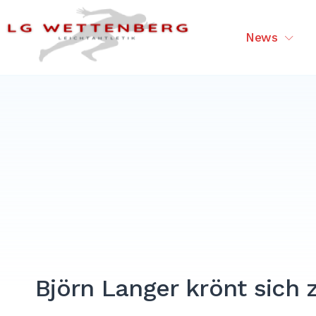
Skip
to
LG Wettenberg – Sport in Wet
News
content
Björn Langer krönt sich 