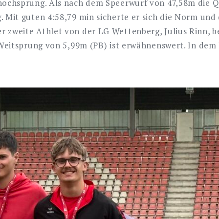
ochsprung. Als nach dem Speerwurf von 47,58m die Qua
 Mit guten 4:58,79 min sicherte er sich die Norm und
zweite Athlet von der LG Wettenberg, Julius Rinn, be
 Weitsprung von 5,99m (PB) ist erwähnenswert. In dem