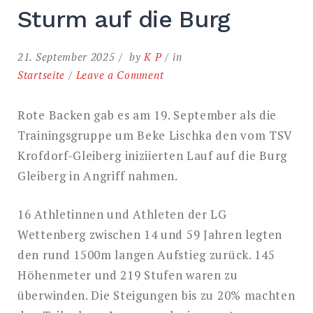
Sturm auf die Burg
EXPAND
21. September 2025
by
K P
in
DROPDO
on
Startseite
Leave a Comment
Sturm
auf
Rote Backen gab es am 19. September als die
die
Trainingsgruppe um Beke Lischka den vom TSV
Burg
Krofdorf-Gleiberg iniziierten Lauf auf die Burg
Gleiberg in Angriff nahmen.
16 Athletinnen und Athleten der LG
Wettenberg zwischen 14 und 59 Jahren legten
den rund 1500m langen Aufstieg zurück. 145
Höhenmeter und 219 Stufen waren zu
überwinden. Die Steigungen bis zu 20% machten