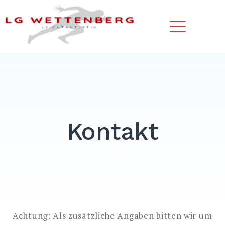
Skip
LG Wettenberg – Sport in
to
Wettenberg
content
MEN
EXPAND
DROPDO
EXPAND
DROPDO
EXPAND
Kontakt
DROPDO
Achtung: Als zusätzliche Angaben bitten wir um