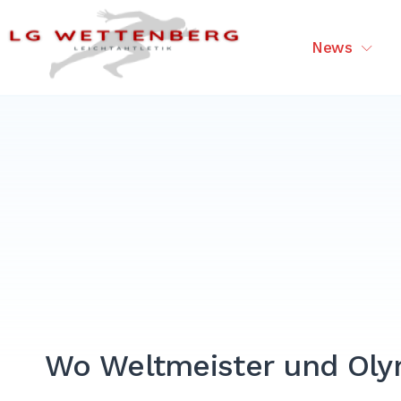
Skip
to
LG Wettenberg – Sport in Wet
News
content
Wo Weltmeister und Olym