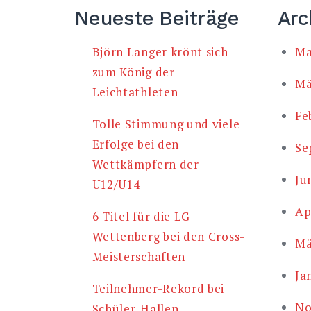
Neueste Beiträge
Arc
Björn Langer krönt sich
Ma
zum König der
Mä
Leichtathleten
Fe
Tolle Stimmung und viele
Erfolge bei den
Se
Wettkämpfern der
Ju
U12/U14
Ap
6 Titel für die LG
Wettenberg bei den Cross-
Mä
Meisterschaften
Ja
Teilnehmer-Rekord bei
No
Schüler-Hallen-