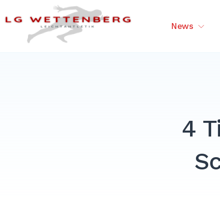
Skip
to
LG Wettenberg – Sport in Wet
News
content
4 T
Sc