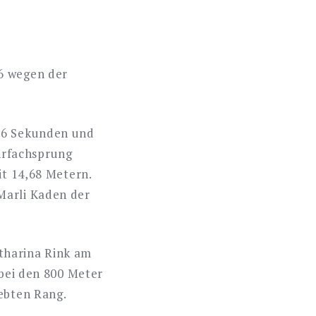
16 wegen der
,66 Sekunden und
hrfachsprung
it 14,68 Metern.
Marli Kaden der
tharina Rink am
 bei den 800 Meter
iebten Rang.