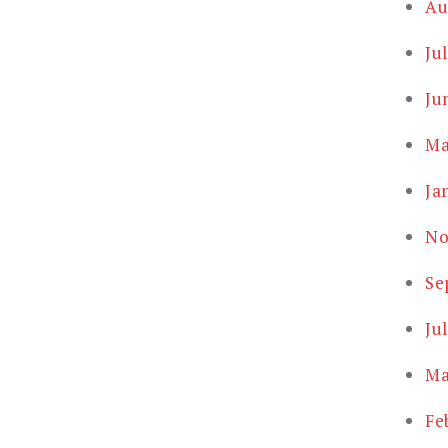
Au
Ju
Ju
Ma
Ja
No
Se
Ju
Ma
Fe