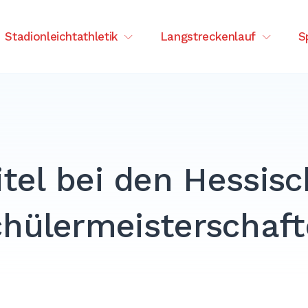
tenberg
Stadionleichtathletik
Langstreckenlauf
S
itel bei den Hessis
hülermeisterschaf